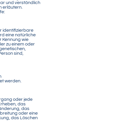
bar und verständlich
 erläutern.
fe:
 identifizierbare
rd eine natürliche
er Kennung wie
er zu einem oder
genetischen,
Person sind,
n
et werden.
organg oder jede
Erheben, das
ränderung, das
breitung oder eine
nkung, das Löschen