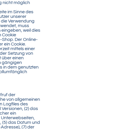
g nicht möglich
eite im Sinne des
utzer unserer
rn die Verwendung
verwendet, muss
 eingeben, weil dies
n Cookie
-Shop. Der Online-
er ein Cookie.
zeit mittels einer
 der Setzung von
t über einen
en gängigen
es in dem genutzten
vollumfänglich
fruf der
eihe von allgemeinen
n Logfiles des
Versionen, (2) das
cher ein
e Unterwebseiten,
, (5) das Datum und
P-Adresse), (7) der