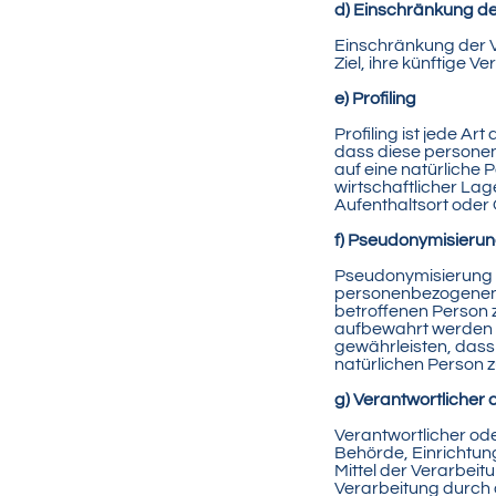
d) Einschränkung de
Einschränkung der 
Ziel, ihre künftige 
e) Profiling
Profiling ist jede A
dass diese persone
auf eine natürliche 
wirtschaftlicher Lag
Aufenthaltsort oder
f) Pseudonymisieru
Pseudonymisierung i
personenbezogenen D
betroffenen Person 
aufbewahrt werden 
gewährleisten, dass 
natürlichen Person
g) Verantwortlicher 
Verantwortlicher oder
Behörde, Einrichtun
Mittel der Verarbei
Verarbeitung durch 