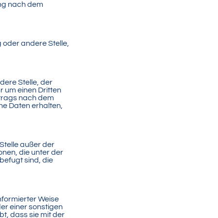
ung nach dem
g oder andere Stelle,
dere Stelle, der
 um einen Dritten
ftrags nach dem
e Daten erhalten,
 Stelle außer der
nen, die unter der
efugt sind, die
informierter Weise
er einer sonstigen
t, dass sie mit der