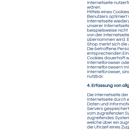
Internetseite nutzer
wären.
Mittels eines Cookie
Benutzers optimiert
Internetseite wiede
unserer Internetseit
beispielsweise nicht
von der Internetse
übernommen wird. Ei
Shop merkt sich die A
Die betroffene Perso
entsprechenden Eins
Cookies dauerhaft w
Internetbrowser ode
Internetbrowsern mö
Internetbrowser, sin
nutzbar.
4. Erfassung von al
Die Internetseite d
Internetseite durch 
Daten und Informati
Servers gespeichert
vom zugreifenden Sy
zugreifendes System 
welche über ein zug
die Uhrzeit eines Zug