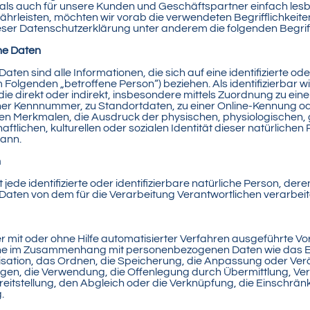
it als auch für unsere Kunden und Geschäftspartner einfach les
ährleisten, möchten wir vorab die verwendeten Begrifflichkeiten
eser Datenschutzerklärung unter anderem die folgenden Begrif
ne Daten
en sind alle Informationen, die sich auf eine identifizierte oder
m Folgenden „betroffene Person“) beziehen. Als identifizierbar wi
ie direkt oder indirekt, insbesondere mittels Zuordnung zu ein
er Kennnummer, zu Standortdaten, zu einer Online-Kennung od
n Merkmalen, die Ausdruck der physischen, physiologischen, 
ftlichen, kulturellen oder sozialen Identität dieser natürlichen 
kann.
n
 jede identifizierte oder identifizierbare natürliche Person, dere
ten von dem für die Verarbeitung Verantwortlichen verarbeit
er mit oder ohne Hilfe automatisierter Verfahren ausgeführte V
he im Zusammenhang mit personenbezogenen Daten wie das 
isation, das Ordnen, die Speicherung, die Anpassung oder Ve
gen, die Verwendung, die Offenlegung durch Übermittlung, Ver
eitstellung, den Abgleich oder die Verknüpfung, die Einschrä
.