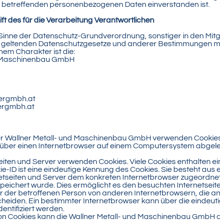
e betreffenden personenbezogenen Daten einverstanden ist.
ft des für die Verarbeitung Verantwortlichen
 Sinne der Datenschutz-Grundverordnung, sonstiger in den Mitg
 geltenden Datenschutzgesetze und anderer Bestimmungen m
hem Charakter ist die:
d Maschinenbau GmbH
nergmbh.at
ergmbh.at
der Wallner Metall- und Maschinenbau GmbH verwenden Cookies
 über einen Internetbrowser auf einem Computersystem abgel
seiten und Server verwenden Cookies. Viele Cookies enthalten 
ie-ID ist eine eindeutige Kennung des Cookies. Sie besteht aus 
etseiten und Server dem konkreten Internetbrowser zugeordne
eichert wurde. Dies ermöglicht es den besuchten Internetseit
er der betroffenen Person von anderen Internetbrowsern, die a
cheiden. Ein bestimmter Internetbrowser kann über die eindeut
entifiziert werden.
on Cookies kann die Wallner Metall- und Maschinenbau GmbH 