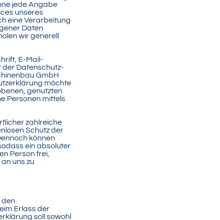
ohne jede Angabe
ices unseres
h eine Verarbeitung
ogener Daten
holen wir generell
ift, E-Mail-
t der Datenschutz-
aschinenbau GmbH
utzerklärung möchte
obenen, genutzten
e Personen mittels
tlicher zahlreiche
nlosen Schutz der
 Dennoch können
sodass ein absoluter
en Person frei,
 an uns zu
f den
eim Erlass der
klärung soll sowohl