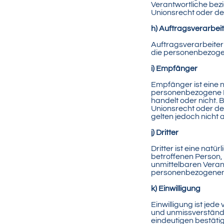
Verantwortliche be
Unionsrecht oder d
h) Auftragsverarbei
Auftragsverarbeiter 
die personenbezogen
i) Empfänger
Empfänger ist eine n
personenbezogene Da
handelt oder nicht
Unionsrecht oder d
gelten jedoch nicht 
j) Dritter
Dritter ist eine natü
betroffenen Person,
unmittelbaren Veran
personenbezogenen 
k) Einwilligung
Einwilligung ist jede
und unmissverständl
eindeutigen bestätig