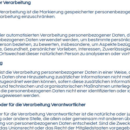
r Verarbeitung
Verarbeitung ist die Markierung gespeicherter personenbezog
Verarbeitung einzuschränken.
rt der automatisierten Verarbeitung personenbezogener Daten, di
nbezogenen Daten verwendet werden, um bestimmte persönlich
Person beziehen, zu bewerten, insbesondere, um Aspekte bezügl
e, Gesundheit, persönlicher Vorlieben, Interessen, Zuverlässigke
 Ortswechsel dieser natürlichen Person zu analysieren oder vo
ng
st die Verarbeitung personenbezogener Daten in einer Weise, 
aten ohne Hinzuziehung zusätzlicher Informationen nicht mehr
zugeordnet werden können, sofern diese zusätzlichen Informa
und technischen und organisatorischen Maßnahmen unterliege
die personenbezogenen Daten nicht einer identifizierten oder i
 zugewiesen werden.
oder für die Verarbeitung Verantwortlicher
 für die Verarbeitung Verantwortlicher ist die natürliche oder j
g oder andere Stelle, die allein oder gemeinsam mit anderen ü
tung von personenbezogenen Daten entscheidet. Sind die Zwecke
das Unionsrecht oder das Recht der Mitgliedstaaten vorgegeb