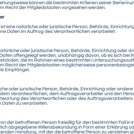
ziehungsweise können die bestimmten Kriterien seiner Benenn
em Recht der Mitgliedstaaten vorgesehen werden.
ter
ist eine natürliche oder juristische Person, Behörde, Einrichtun
e Daten im Auftrag des Verantwortlichen verarbeitet.
atürliche oder juristische Person, Behörde, Einrichtung oder an
ten offengelegt werden, unabhängig davon, ob es sich bei ihr
. Behörden, die im Rahmen eines bestimmten Untersuchungsau
em Recht der Mitgliedstaaten möglicherweise personenbezogen
als Empfänger.
rliche oder juristische Person, Behörde, Einrichtung oder andere
 dem Verantwortlichen, dem Auftragsverarbeiter und den Perso
twortung des Verantwortlichen oder des Auftragsverarbeiters b
Daten zu verarbeiten.
 von der betroffenen Person freiwillig für den bestimmten Fall in 
ich abgegebene Willensbekundung in Form einer Erklärung od
enden Handlung, mit der die betroffene Person zu verstehen gib