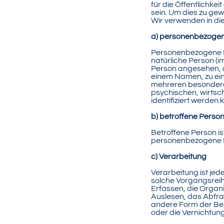
für die Öffentlichke
sein. Um dies zu gew
Wir verwenden in di
a) personenbezoge
Personenbezogene Dat
natürliche Person (i
Person angesehen, d
einem Namen, zu ein
mehreren besondere
psychischen, wirtscha
identifiziert werden 
b) betroffene Perso
Betroffene Person ist
personenbezogene Da
c) Verarbeitung
Verarbeitung ist jed
solche Vorgangsrei
Erfassen, die Organ
Auslesen, das Abfra
andere Form der Ber
oder die Vernichtung