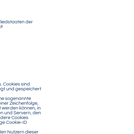
liedstaaten der
it
. Cookies sind
egt und gespeichert
eine sogenannte
einer Zeichenfolge,
t werden können, in
en und Servern, den
ndere Cookies
ige Cookie-ID
den Nutzern dieser