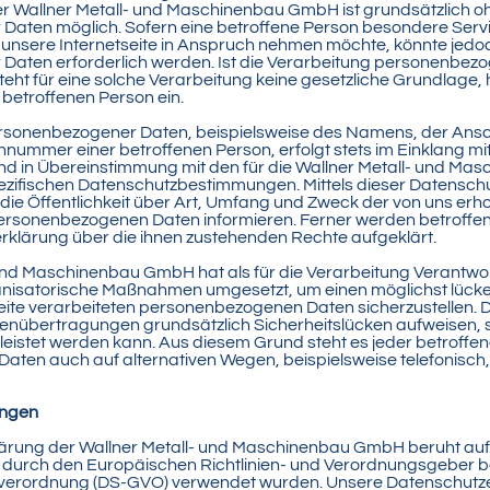
der Wallner Metall- und Maschinenbau GmbH ist grundsätzlich 
Daten möglich. Sofern eine betroffene Person besondere Serv
nsere Internetseite in Anspruch nehmen möchte, könnte jedoc
Daten erforderlich werden. Ist die Verarbeitung personenbez
teht für eine solche Verarbeitung keine gesetzliche Grundlage, 
r betroffenen Person ein.
rsonenbezogener Daten, beispielsweise des Namens, der Anschr
nnummer einer betroffenen Person, erfolgt stets im Einklang mi
d in Übereinstimmung mit den für die Wallner Metall- und M
ezifischen Datenschutzbestimmungen. Mittels dieser Datensch
ie Öffentlichkeit über Art, Umfang und Zweck der von uns erh
ersonenbezogenen Daten informieren. Ferner werden betroffen
rklärung über die ihnen zustehenden Rechte aufgeklärt.
 und Maschinenbau GmbH hat als für die Verarbeitung Verantwor
anisatorische Maßnahmen umgesetzt, um einen möglichst lücke
seite verarbeiteten personenbezogenen Daten sicherzustellen.
tenübertragungen grundsätzlich Sicherheitslücken aufweisen, 
eistet werden kann. Aus diesem Grund steht es jeder betroffen
ten auch auf alternativen Wegen, beispielsweise telefonisch,
ungen
lärung der Wallner Metall- und Maschinenbau GmbH beruht au
die durch den Europäischen Richtlinien- und Verordnungsgeber b
erordnung (DS-GVO) verwendet wurden. Unsere Datenschutzer