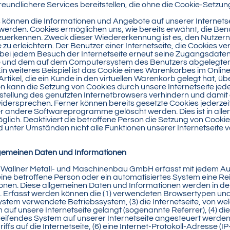
freundlichere Services bereitstellen, die ohne die Cookie-Setzun
s können die Informationen und Angebote auf unserer Internets
 werden. Cookies ermöglichen uns, wie bereits erwähnt, die Ben
rzuerkennen. Zweck dieser Wiedererkennung ist es, den Nutze
e zu erleichtern. Der Benutzer einer Internetseite, die Cookies 
 bei jedem Besuch der Internetseite erneut seine Zugangsdaten
ite und dem auf dem Computersystem des Benutzers abgelegte
n weiteres Beispiel ist das Cookie eines Warenkorbes im Online
rtikel, die ein Kunde in den virtuellen Warenkorb gelegt hat, üb
n kann die Setzung von Cookies durch unsere Internetseite jeder
tellung des genutzten Internetbrowsers verhindern und damit
idersprechen. Ferner können bereits gesetzte Cookies jederzei
r andere Softwareprogramme gelöscht werden. Dies ist in all
glich. Deaktiviert die betroffene Person die Setzung von Cooki
d unter Umständen nicht alle Funktionen unserer Internetseite 
lgemeinen Daten und Informationen
er Wallner Metall- und Maschinenbau GmbH erfasst mit jedem Au
eine betroffene Person oder ein automatisiertes System eine R
onen. Diese allgemeinen Daten und Informationen werden in de
. Erfasst werden können die (1) verwendeten Browsertypen und 
stem verwendete Betriebssystem, (3) die Internetseite, von wel
auf unsere Internetseite gelangt (sogenannte Referrer), (4) di
reifendes System auf unserer Internetseite angesteuert werden
riffs auf die Internetseite, (6) eine Internet-Protokoll-Adresse (I