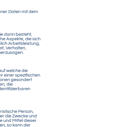
ener Daten mit dem
e darin besteht,
e Aspekte, die sich
ich Arbeitsleistung,
it, Verhalten,
rherzusagen.
auf welche die
 einer spezifischen
tionen gesondert
n, die
dentifizierbaren
uristische Person,
ber die Zwecke und
 und Mittel dieser
en, so kann der