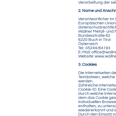
Verarbeitung der si
2. Name und Anschri
Verantwortlicher im
Europäischen Union
datenschutzrechtlic
Wallner Metall- un
Bundesstraße 62
6220 Buch in Tirol
Österreich
Tel.: 05244/64193
E-Mail:
office@wall
Website:
www.walln
3. Cookies
Die Internetseiten 
Textdateien, welche
werden.
Zahlreiche Internet
Cookie-ID. Eine Cook
durch welche Intern
dem das Cookie gesp
individuellen Brows
enthalten, zu unters
wiedererkannt und id
Durch den Einsatz v