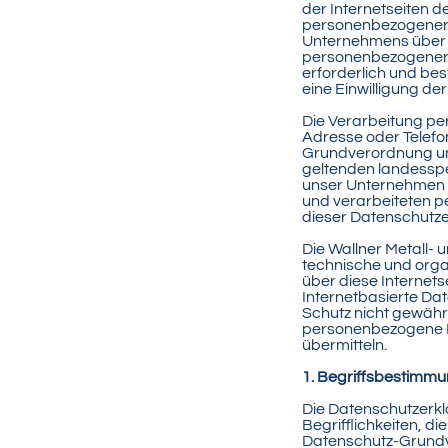
der Internetseiten 
personenbezogener 
Unternehmens über u
personenbezogener 
erforderlich und bes
eine Einwilligung de
Die Verarbeitung pe
Adresse oder Telefo
Grundverordnung un
geltenden landessp
unser Unternehmen d
und verarbeiteten p
dieser Datenschutze
Die Wallner Metall-
technische und org
über diese Internet
Internetbasierte Da
Schutz nicht gewährl
personenbezogene Da
übermitteln.
1. Begriffsbestimm
Die Datenschutzerk
Begrifflichkeiten, 
Datenschutz-Grundv